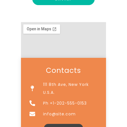
Contacts
111 8th Ave, New York
U.S.A.
Ph +1-202-555-0153
info@site.com