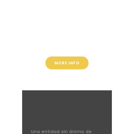
Concrete help
Promises for the
future
MORE INFO
Una entidad sin ánimo de